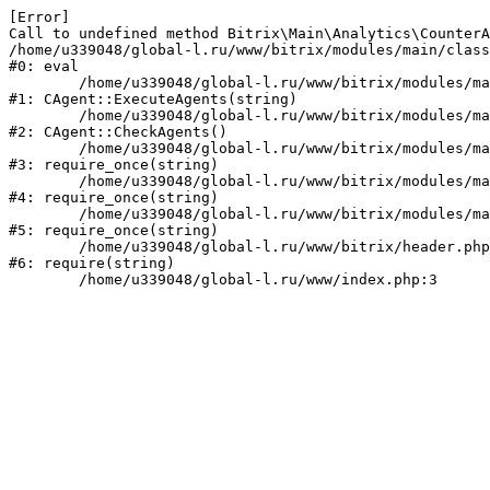
[Error] 

Call to undefined method Bitrix\Main\Analytics\CounterA
/home/u339048/global-l.ru/www/bitrix/modules/main/class
#0: eval

	/home/u339048/global-l.ru/www/bitrix/modules/main/classes/mysql/agent.php:162

#1: CAgent::ExecuteAgents(string)

	/home/u339048/global-l.ru/www/bitrix/modules/main/classes/mysql/agent.php:40

#2: CAgent::CheckAgents()

	/home/u339048/global-l.ru/www/bitrix/modules/main/include.php:271

#3: require_once(string)

	/home/u339048/global-l.ru/www/bitrix/modules/main/include/prolog_before.php:14

#4: require_once(string)

	/home/u339048/global-l.ru/www/bitrix/modules/main/include/prolog.php:10

#5: require_once(string)

	/home/u339048/global-l.ru/www/bitrix/header.php:1

#6: require(string)
