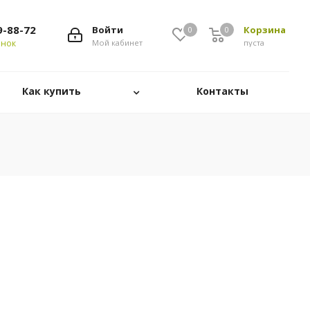
9-88-72
Войти
Корзина
0
0
онок
Мой кабинет
пуста
Как купить
Контакты